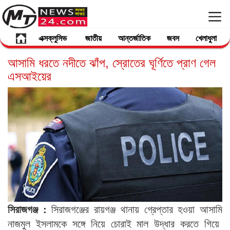
এক্সক্লুসিভ
জাতীয়
আন্তর্জাতিক
জবস
খেলাধুলা
আসামি ধরতে নদীতে ঝাঁপ, স্রোতের ঘূর্ণিতে প্রাণ গেল
এসআইয়ের
সিরাজগঞ্জ :
সিরাজগঞ্জের রায়গঞ্জ থানায় গ্রেপ্তার হওয়া আসামি
নাজমুল ইসলামকে সঙ্গে নিয়ে চোরাই মাল উদ্ধার করতে গিয়ে