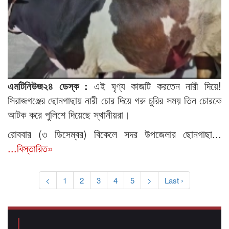
এমটিনিউজ২৪ ডেস্ক :
এই ঘৃণ্য কাজটি করতেন নারী দিয়ে!
সিরাজগঞ্জের ছোনগাছায় নারী চোর দিয়ে গরু চুরির সময় তিন চোরকে
আটক করে পুলিশে দিয়েছে স্থানীয়রা।
রোববার (৩ ডিসেম্বর) বিকেলে সদর উপজেলার ছোনগাছা...
...বিস্তারিত»
<
1
2
3
4
5
>
Last ›