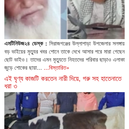
এমটিনিউজ২৪ ডেস্ক :
সিরাজগঞ্জের উল্লাপাড়া উপজেলার সলঙ্গায়
বড় ভাইয়ের মৃত্যুর খবর শোনে তাকে দেখে আসার পরে মারা গেছেন
ছোট ভাইও। তাদের এমন মৃত্যুতে নিহতদের পরিবার ছাড়াও এলাকা
জুড়ে শোকের ছায়া...
...বিস্তারিত»
এই ঘৃণ্য কাজটি করতেন নারী দিয়ে, গরু সহ হাতেনাতে
ধরা ৩