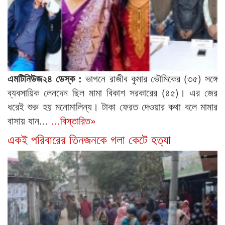
এমটিনিউজ২৪ ডেস্ক :
ভাগনে রাজীব কুমার ভৌমিকের (৩৫) সঙ্গে
ব্যবসায়িক লেনদেন ছিল মামা বিকাশ সরকারের (৪৫)। এর জের
ধরেই শুরু হয় মনোমালিন্য। টাকা ফেরত দেওয়ার কথা বলে মামার
বাসায় যান...
...বিস্তারিত»
একই পরিবারের তিনজনকে গলা কেটে হত্যা