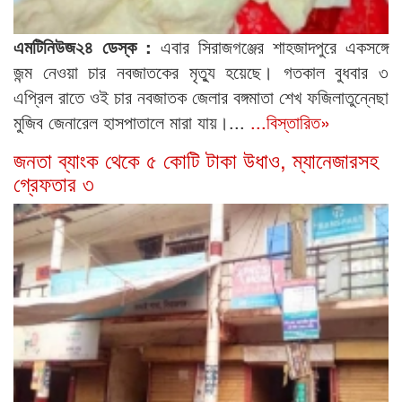
এমটিনিউজ২৪ ডেস্ক :
এবার সিরাজগঞ্জের শাহজাদপুরে একসঙ্গে
জন্ম নেওয়া চার নবজাতকের মৃত্যু হয়েছে। গতকাল বুধবার ৩
এপ্রিল রাতে ওই চার নবজাতক জেলার বঙ্গমাতা শেখ ফজিলাতুন্নেছা
মুজিব জেনারেল হাসপাতালে মারা যায়।...
...বিস্তারিত»
জনতা ব্যাংক থেকে ৫ কোটি টাকা উধাও, ম্যানেজারসহ
গ্রেফতার ৩