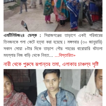
এমটিনিউজ২৪ ডেস্ক :
সিরাজগঞ্জের তাড়াশে একই পরিবারের
তিনজনকে গলা কেটে হত্যা করা হয়েছে। মঙ্গলবার (৩০ জানুয়ারি)
সকাল সোয়া ৮টার দিকে তাড়াশ পৌর শহরের বারোয়ারি বটতলা
মহল্লার নিজ বাড়ি থেকে নিহত...
...বিস্তারিত»
নারী থেকে পুরুষে রূপান্তর তমা, এলাকায় চাঞ্চল্য সৃষ্টি