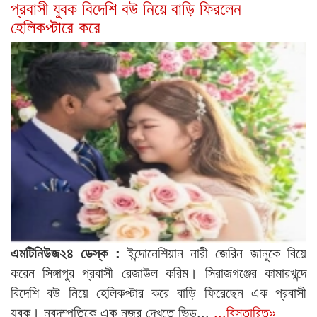
প্রবাসী যুবক বিদেশি বউ নিয়ে বাড়ি ফিরলেন
হেলিকপ্টারে করে
এমটিনিউজ২৪ ডেস্ক :
ইন্দোনেশিয়ান নারী জেরিন জানুকে বিয়ে
করেন সিঙ্গাপুর প্রবাসী রেজাউল করিম। সিরাজগঞ্জের কামারখন্দে
বিদেশি বউ নিয়ে হেলিকপ্টার করে বাড়ি ফিরেছেন এক প্রবাসী
যুবক। নবদম্পতিকে এক নজর দেখতে ভিড়...
...বিস্তারিত»