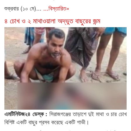
শুক্রবার (১০ মে)...
...বিস্তারিত»
৪ চোখ ও ২ মাথাওয়ালা অদ্ভুত বাছুরের জন্ম
এমটিনিউজ২৪ ডেস্ক :
সিরাজগঞ্জের তাড়াশে দুই মাথা ও চার চোখ
বিশিষ্ট একটি বাছুর প্রসব করেছে একটি গাভী।