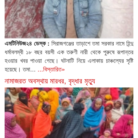
এমটিনিউজ২৪ ডেস্ক :
সিরাজগঞ্জের তাড়াশে তমা সরকার নামে হিন্দু
ধর্মাবলম্বী ১৮ বছর বয়সী এক তরুণী নারী থেকে পুরুষে রূপান্তর
হওয়ার খবর পাওয়া গেছে। ঘটনাটি নিয়ে এলাকায় চাঞ্চল্যের সৃষ্টি
হয়েছে। তমা...
...বিস্তারিত»
নামাজরত অবস্থায় মারধর, বৃদ্ধার মৃত্যু