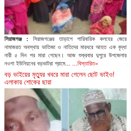
সিরাজগঞ্জ :
সিরাজগঞ্জের তাড়াশে পারিবারিক কলহের জেরে
নামাজরত অবস্থায় ভাতিজা ও নাতিদের মারধরে আহত এক বৃদ্ধা
নারী ৫ দিন পর মারা গেছেন। আজ শুক্রবার দুপুরে উপজেলার
নওগা ইউনিয়নের বড়ভাটরা গ্রামে...
...বিস্তারিত»
বড় ভাইয়ের মৃত্যুর খবরে মারা গেলেন ছোট ভাইও!
এলাকায় শোকের ছায়া