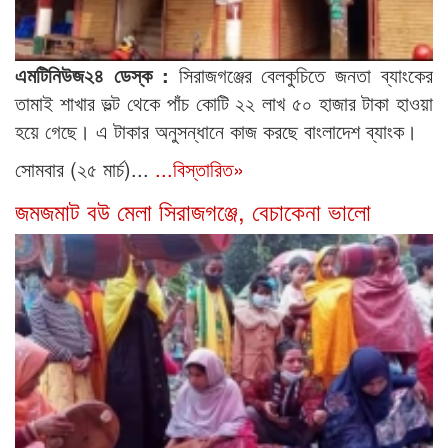
এমটিনিউজ২৪ ডেস্ক :
সিরাজগঞ্জের বেলকুচিতে জনতা ব্যাংকের
তামাই শাখার ভল্ট থেকে পাঁচ কোটি ২২ লাখ ৫০ হাজার টাকা হাওয়া
হয়ে গেছে। এ টাকার অনুসন্ধানে কাজ করছে বাংলাদেশ ব্যাংক।
সোমবার (২৫ মার্চ)...
...বিস্তারিত»
জমজমাট বউ মেলা সিরাজগঞ্জে, বেচাকেনা ভালো