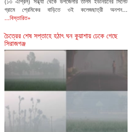
(১৩ এপ্রিল) সন্ধ্যা থেকে উপজেলার তালম ইউনিয়নের সিলেট
গ্রামে প্রেমিকের বাড়িতে ওই কলেজছাত্রী অনশন...
...বিস্তারিত»
চৈত্রের শেষ সপ্তাহে হঠাৎ ঘন কুয়াশায় ঢেকে গেছে
সিরাজগঞ্জ