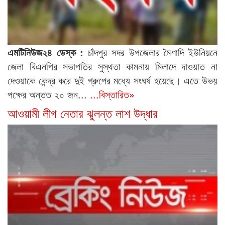
এমটিনিউজ২৪ ডেস্ক :
চাঁদপুর সদর উপজেলার মৈশাদি ইউনিয়নে
জেলা বিএনপির সভাপতির সুস্থতা কামনায় মিলাদে দাওয়াত না
দেওয়াকে কেন্দ্র করে দুই গ্রুপের মধ্যে সংঘর্ষ হয়েছে। এতে উভয়
পক্ষের অন্তত ২০ জন...
...বিস্তারিত»
আওয়ামী লীগ নেতার ঝুলন্ত লাশ উদ্ধার