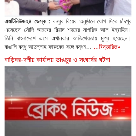
এমটিনিউজ২৪ ডেস্ক :
বন্ধুর বিয়ের অনুষ্ঠানে যোগ দিতে চাঁদপুর
এসেছেন সৌদি আরবের রিয়াদ শহরের নাগরিক আল ইব্রাহিম।
তিনি বাংলাদেশে এসে এখানকার আতিথেয়তায় মুগ্ধ হয়েছেন।
বাঙালি বন্ধু আব্দুল্লাহ ফারুকের সঙ্গে বন্ধন...
...বিস্তারিত»
বাড়িঘর-দলীয় কার্যালয় ভাঙচুর ও সংঘর্ষের ঘটনা