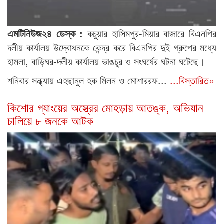
এমটিনিউজ২৪ ডেস্ক :
কচুয়ার হাসিমপুর-মিয়ার বাজারে বিএনপির
দলীয় কার্যালয় উদ্বোধনকে কেন্দ্র করে বিএনপির দুই গ্রুপের মধ্যে
হামলা, বাড়িঘর-দলীয় কার্যালয় ভাঙচুর ও সংঘর্ষের ঘটনা ঘটেছে।
শনিবার সন্ধ্যায় এহছানুল হক মিলন ও মোশাররফ...
...বিস্তারিত»
কিশোর গ্যাংয়ের অস্ত্রের মোহড়ায় আতঙ্ক, অভিযান
চালিয়ে ৮ জনকে আটক