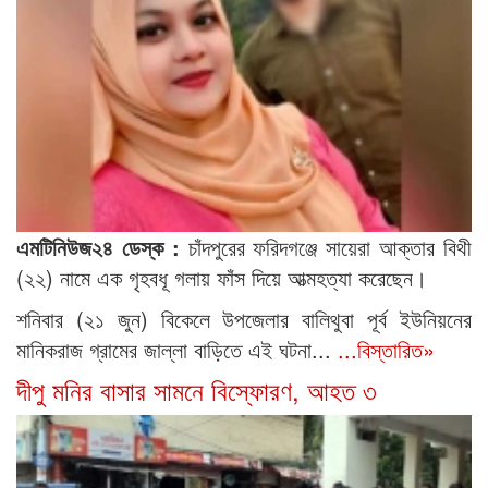
এমটিনিউজ২৪ ডেস্ক :
চাঁদপুরের ফরিদগঞ্জে সায়েরা আক্তার বিথী
(২২) নামে এক গৃহবধূ গলায় ফাঁস দিয়ে আত্মহত্যা করেছেন।
শনিবার (২১ জুন) বিকেলে উপজেলার বালিথুবা পূর্ব ইউনিয়নের
মানিকরাজ গ্রামের জাল্লা বাড়িতে এই ঘটনা...
...বিস্তারিত»
দীপু মনির বাসার সামনে বিস্ফোরণ, আহত ৩