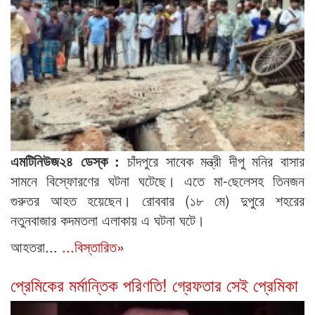
এমটিনিউজ২৪ ডেস্ক :
চাঁদপুরে সাবেক মন্ত্রী দীপু মনির বাসার
সামনে বিস্ফোরণের ঘটনা ঘটেছে। এতে মা-ছেলেসহ তিনজন
গুরুতর আহত হয়েছেন। রোববার (১৮ মে) দুপুরে শহরের
নতুনবাজার কদমতলা এলাকায় এ ঘটনা ঘটে।
আহতরা...
...বিস্তারিত»
প্রেমিকের মর্মান্তিক পরিণতি! গ্রেফতার সেই প্রেমিকা