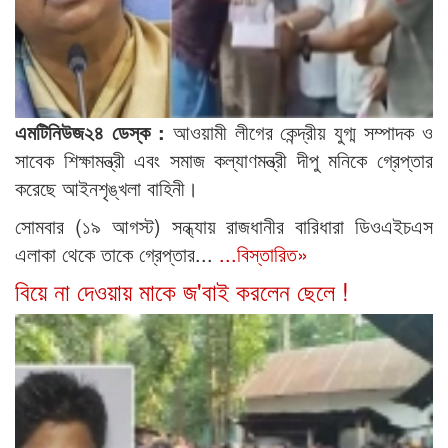
এমটিনিউজ২৪ ডেস্ক :
আওয়ামী লীগের কেন্দ্রীয় যুগ্ম সম্পাদক ও
সাবেক শিক্ষামন্ত্রী এবং সমাজ কল্যাণমন্ত্রী দীপু মনিকে গ্রেপ্তার
করেছে আইনশৃঙ্খলা বাহিনী।
সোমবার (১৯ আগস্ট) সন্ধ্যায় রাজধানীর বারিধারা ডিওএইচএস
এলাকা থেকে তাকে গ্রেপ্তার...
...বিস্তারিত»
বিয়ে না দেওয়ায় মাকে জ'বাই করলেন ছেলে !