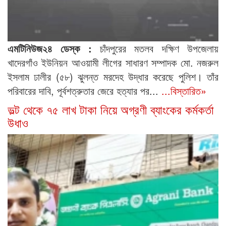
এমটিনিউজ২৪ ডেস্ক :
চাঁদপুরের মতলব দক্ষিণ উপজেলায়
খাদেরগাঁও ইউনিয়ন আওয়ামী লীগের সাধারণ সম্পাদক মো. নজরুল
ইসলাম ঢালীর (৫৮) ঝুলন্ত মরদেহ উদ্ধার করেছে পুলিশ। তাঁর
পরিবারের দাবি, পূর্বশত্রুতার জেরে হত্যার পর...
...বিস্তারিত»
ভল্ট থেকে ৭৫ লাখ টাকা নিয়ে অগ্রণী ব্যাংকের কর্মকর্তা
উধাও