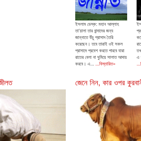
ইসলাম ডেস্ক: মহান আল্লাহ
ইস
তা’য়ালা তার বান্দাদের জন্য
প্
জান্নাতে উঁচু প্রাসাদ তৈরি
কর
করেছেন। তবে তারাই ওই সকল
রা
প্রাসাদে প্রবেশ করতে পারবে যারা
তখ
রাতের বেলা না ঘুমিয়ে সালাত আদায়
এ 
করবে। এ...
...বিস্তারিত»
..
ফজীলত
জেনে নিন, কার ওপর কুরবান