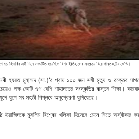
৬১ হিজরির এই দিনে সংঘটিত হয়েছিল বিশ্ব ইতিহাসের সবচেয়ে বিয়োগান্তক ট্র্যাজেডি।
নবী হযরত মুহাম্মদ (সা.)’র প্রায় ১০০ জন সঙ্গী মৃত্যু ও রক্তের স
চেয়েও লক্ষ-কোটি গুণ বেশি শাহাদতের সংস্কৃতির বাস্তব শিক্ষা। কার
যুগে যুগে সব মহতী বিপ্লবে অনুপ্রেরণা যুগিয়েছে।
িষ্ঠ ইয়াজিদকে মুসলিম বিশ্বের খলিফা হিসেবে মেনে নিতে অস্বীকার 