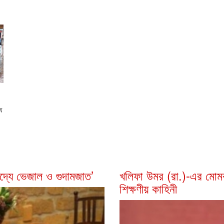
ে
খাদ্যে ভেজাল ও গুদামজাত’
খলিফা উমর (রা.)-এর মোম
শিক্ষণীয় কাহিনী