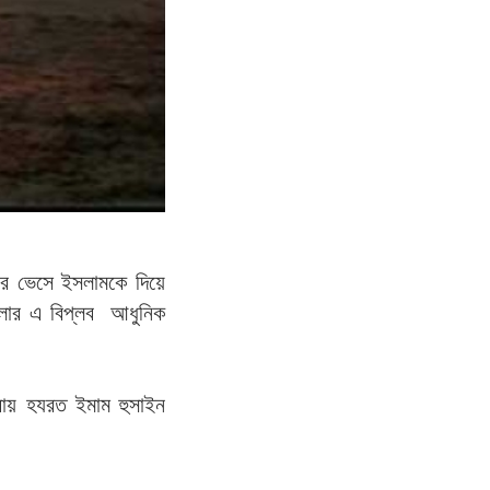
াগরে ভেসে ইসলামকে দিয়ে
বালার এ বিপ্লব আধুনিক
করায় হযরত ইমাম হুসাইন