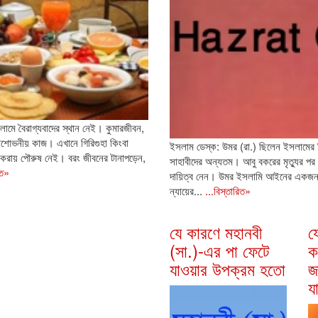
মে বৈরাগ্যবাদের স্থান নেই। কুমারজীবন,
 অশোভনীয় কাজ। এখানে গিরিগুহা কিংবা
ইসলাম ডেস্ক: উমর (রা.) ছিলেন ইসলামের দ
করায় পৌরুষ নেই। বরং জীবনের টানাপড়েন,
সাহাবীদের অন্যতম। আবু বকরের মৃত্যুর পর ত
িত»
দায়িত্ব নেন। উমর ইসলামি আইনের একজন
ন্যায়ের...
...বিস্তারিত»
যে কারণে মহানবী
য
(সা.)-এর পা ফেটে
ক
যাওয়ার উপক্রম হতো
জ
য