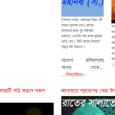
ইসলাম ডেস্ক: আমাদের প্রিয় নবী
হযরত মুহাম্মদ (সা.) রাতের
ইস
সালাতের জন্য খুব পরিশ্রম
না
করতেন, এমনকি তার কদম মুবারক
ধর
ফেটে যেত। তিনি রাতের কিয়ামে
আদ
প্রচুর কষ্ট করতেন।
কর
আশ
ব্
আয়েশা রাদিয়াল্লাহু
..
আনহা থেকে...
...বিস্তারিত»
দোয়াটি পাঠ করলে সকল
জান্নাতে প্রবেশের সেরা উ