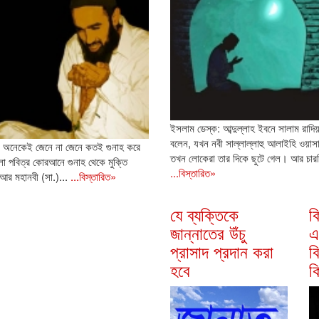
ইসলাম ডেস্ক: আব্দুল্লাহ ইবনে সালাম রাদিয়া
বলেন, যখন নবী সাল্লাল্লাহু আলাইহি ওয়া
 অনেকেই জেনে না জেনে কতই গুনাহ করে
তখন লোকেরা তার দিকে ছুটে গেল। আর চারদি
া পবিত্র কোরআনে গুনাহ থেকে মুক্তি
...বিস্তারিত»
আর মহানবী (সা.)...
...বিস্তারিত»
যে ব্যক্তিকে
ক
জান্নাতের উঁচু
এ
প্রাসাদ প্রদান করা
ব
হবে
ক