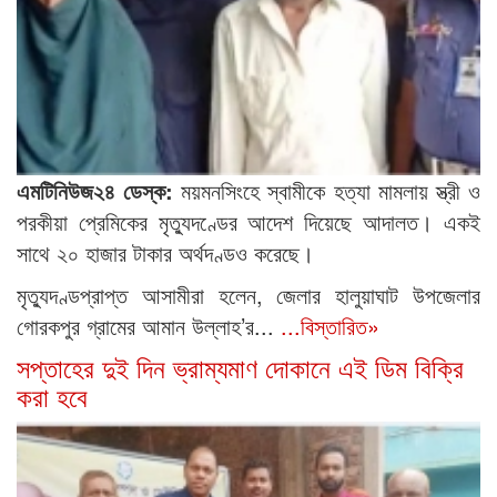
এমটিনিউজ২৪ ডেস্ক:
ময়মনসিংহে স্বামীকে হত্যা মামলায় স্ত্রী ও
পরকীয়া প্রেমিকের মৃত্যুদণ্ডের আদেশ দিয়েছে আদালত। একই
সাথে ২০ হাজার টাকার অর্থদণ্ডও করেছে।
মৃত্যুদণ্ডপ্রাপ্ত আসামীরা হলেন, জেলার হালুয়াঘাট উপজেলার
গোরকপুর গ্রামের আমান উল্লাহ’র...
...বিস্তারিত»
সপ্তাহের দুই দিন ভ্রাম্যমাণ দোকানে এই ডিম বিক্রি
করা হবে