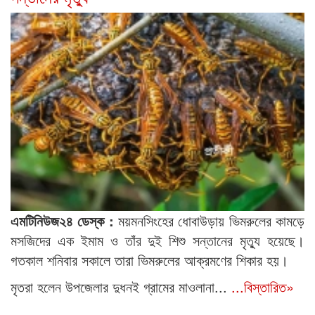
এমটিনিউজ২৪ ডেস্ক :
ময়মনসিংহের ধোবাউড়ায় ভিমরুলের কামড়ে
মসজিদের এক ইমাম ও তাঁর দুই শিশু সন্তানের মৃত্যু হয়েছে।
গতকাল শনিবার সকালে তারা ভিমরুলের আক্রমণের শিকার হয়।
মৃতরা হলেন উপজেলার দুধনই গ্রামের মাওলানা...
...বিস্তারিত»