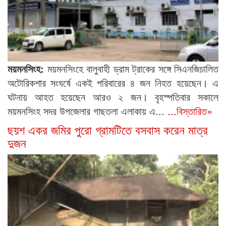
ময়মনসিংহ:
ময়মনসিংহে বালুবাহী ড্রাম ট্রাকের সঙ্গে সিএনজিচালিত
অটোরিকশার সংঘর্ষে একই পরিবারের ৪ জন নিহত হয়েছেন। এ
ঘটনায় আহত হয়েছেন আরও ২ জন। বৃহস্পতিবার সকালে
ময়মনসিংহ সদর উপজেলার গাছতলা এলাকায় এ...
...বিস্তারিত»
ছয়শ একর জমির পুরো গ্রামটিতে বসবাস করেন মাত্র
দুজন