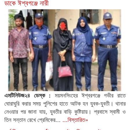
ডাকে ঈশ্বগঞ্জে নারী
এমটিনিউজ২৪ ডেস্ক :
ময়মনসিংহের ঈশ্বরগঞ্জে গভীর রাতে
ঘোরাঘুরি করার সময় পুলিশের হাতে আটক হন যুবক-যুবতী। থানার
নেওয়ার পর জানা যায়, যুবতীর বাড়ি কুষ্টিয়ায়। প্রবাসে স্বামী ও
তিন সন্তান রেখে প্রেমিকের...
...বিস্তারিত»