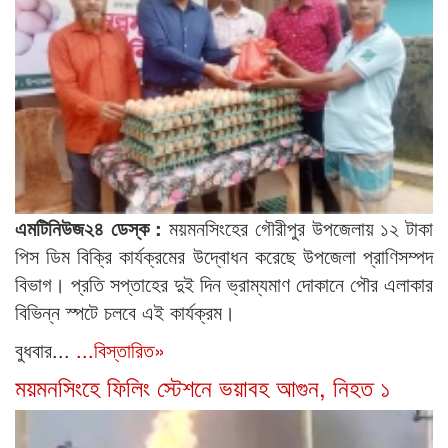
এমটিনিউজ২৪ ডেস্ক :
ময়মনসিংহের গৌরীপুর উপজেলায় ১২ টাকা
পিস ডিম বিক্রি কার্যক্রমের উদ্বোধন করেছে উপজেলা প্রাণিসম্পদ
বিভাগ। প্রতি সপ্তাহের দুই দিন ভ্রাম্যমাণ দোকানে পৌর এলাকার
বিভিন্ন স্পটে চলবে এই কার্যক্রম।
বুধবার...
...বিস্তারিত»
ময়মনসিংহে ফিলিং স্টেশনে ভয়াবহ আগুন, নিহত ১