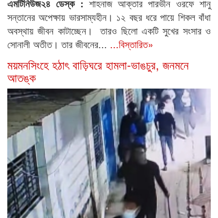
এমটিনিউজ২৪ ডেস্ক :
শাহনাজ আক্তার পারভীন ওরফে শানু
সন্তানের অপেক্ষায় ভারসাম্যহীন। ১২ বছর ধরে পায়ে শিকল বাঁধা
অবস্থায় জীবন কাটাচ্ছেন। তারও ছিলো একটি সুখের সংসার ও
সোনালী অতীত। তার জীবনের...
...বিস্তারিত»
ময়মনসিংহে হঠাৎ বাড়িঘরে হামলা-ভাঙচুর, জনমনে
আতঙ্ক