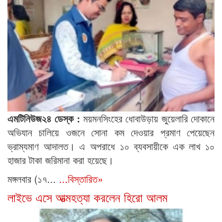
এমটিনিউজ২৪ ডেস্ক :
ময়মনসিংহের ধোবাউড়ায় জুয়েলারি দোকানে
অভিযান চালিয়ে ওজনে সোনা কম দেওয়ার প্রমাণ পেয়েছেন
ভ্রাম্যমাণ আদালত। এ অপরাধে ১০ ব্যবসায়ীকে এক লাখ ১০
হাজার টাকা জরিমানা করা হয়েছে।
মঙ্গলবার (১৭...
...বিস্তারিত»
লাইভে এসে আত্মহত্যা করলেন হিরো আলম