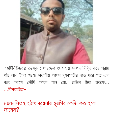
এমটিনিউজ২৪ ডেস্ক : ধারদেনা ও সহায় সম্পদ বিক্রি করে প্রায়
পাঁচ লাখ টাকা খরচে স্থানীয় আদম ব্যবসায়ীর হাত ধরে গত এক
বছর আগে সৌদি আরব যান মো. রাজিব মিয়া ওরফে...
...বিস্তারিত»
ময়মনসিংহে হঠাৎ ব্রয়লার মুরগির কেজি কত হলো
জানেন?