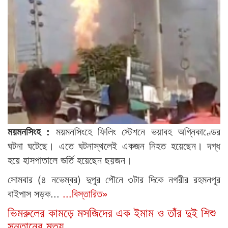
ময়মনসিংহ :
ময়মনসিংহে ফিলিং স্টেশনে ভয়াবহ অগ্নিকাণ্ডের
ঘটনা ঘটেছে। এতে ঘটনাস্থলেই একজন নিহত হয়েছেন। দগ্ধ
হয়ে হাসপাতালে ভর্তি হয়েছেন ছয়জন।
সোমবার (৪ নভেম্বর) দুপুর পৌনে ৩টার দিকে নগরীর রহমনপুর
বাইপাস সড়ক...
...বিস্তারিত»
ভিমরুলের কামড়ে মসজিদের এক ইমাম ও তাঁর দুই শিশু
সন্তানের মৃত্যু