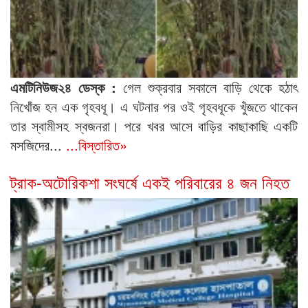
এমটিনিউজ২৪ ডেস্ক :
গেল শুক্রবার সকালে বাড়ি থেকে হঠাৎ
নিখোঁজ হন এক গৃহবধূ। এ ঘটনার পর ওই গৃহবধূকে খুঁজতে থাকেন
তার স্বামীসহ স্বজনরা। পরে খবর আসে বাড়ির কাছাকাছি একটি
মসজিদের...
...বিস্তারিত»
ট্রাক-অটোরিকশা সংঘর্ষে একই পরিবারের ৪ জন নিহত