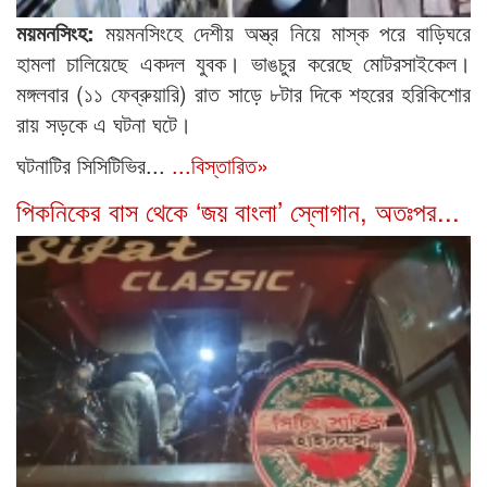
ময়মনসিংহ:
ময়মনসিংহে দেশীয় অস্ত্র নিয়ে মাস্ক পরে বাড়িঘরে
হামলা চালিয়েছে একদল যুবক। ভাঙচুর করেছে মোটরসাইকেল।
মঙ্গলবার (১১ ফেব্রুয়ারি) রাত সাড়ে ৮টার দিকে শহরের হরিকিশোর
রায় সড়কে এ ঘটনা ঘটে।
ঘটনাটির সিসিটিভির...
...বিস্তারিত»
পিকনিকের বাস থেকে ‘জয় বাংলা’ স্লোগান, অতঃপর...