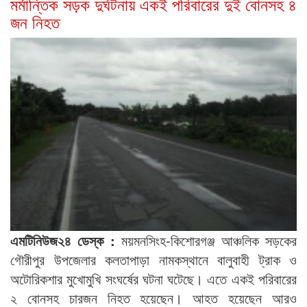
মর্মান্তিক সড়ক দুর্ঘটনায় একই পরিবারের দুই বোনসহ ৪
জন নিহত
এমটিনিউজ২৪ ডেস্ক :
ময়মনসিংহ-কিশোরগঞ্জ আঞ্চলিক সড়কের
গৌরীপুর উপজেলার কলতাপাড়া নামকস্থানে বালুবাহী ট্রাক ও
অটোরিকশার মুখোমুখি সংঘর্ষের ঘটনা ঘটেছে। এতে একই পরিবারের
২ বোনসহ চারজন নিহত হয়েছেন। আহত হয়েছেন আরও