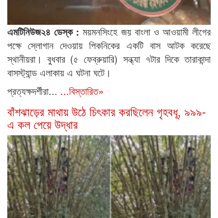
এমটিনিউজ২৪ ডেস্ক :
ময়মনসিংহে জয় বাংলা ও আওয়ামী লীগের
পক্ষে স্লোগান দেওয়ায় পিকনিকের একটি বাস আটক করেছে
স্থানীয়রা। বুধবার (৫ ফেব্রুয়ারি) সন্ধ্যা ৭টার দিকে তারাকান্দা
বাসস্ট্যান্ড এলাকায় এ ঘটনা ঘটে।
প্রত্যক্ষদর্শীরা...
...বিস্তারিত»
বাঁশঝাড়ের মাথায় উঠে চিৎকার করছিলেন গৃহবধূ, ৯৯৯-
এ কল পেয়ে উদ্ধার