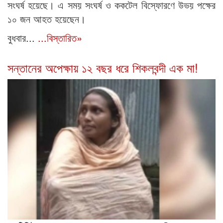
সংঘর্ষ হয়েছে। এ সময় সংঘর্ষ ও ককটেল বিস্ফোরণে উভয় পক্ষের
১০ জন আহত হয়েছেন।
বুধবার...
...বিস্তারিত»
সন্তানের অপেক্ষায় ১২ বছর ধরে শিকলবন্দী এক মা!