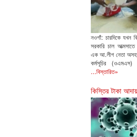
নওগাঁ: চারদিকে যখন ক
সরকারি চাল আত্মসাত
এক আ.লীগ নেতা অসহায়দ
কর্মসূচির (ওএমএস)
...বিস্তারিত»
কিস্তির টাকা আদা