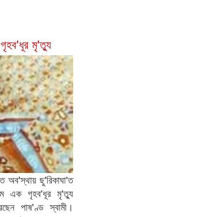
হব'ধূর মৃ'ত্যু
ত অব'স্থায় ছু'রিকাঘা'ত
 এক গৃহব'ধূর মৃ'ত্যু
েন পাষ'ণ্ড স্বামী।