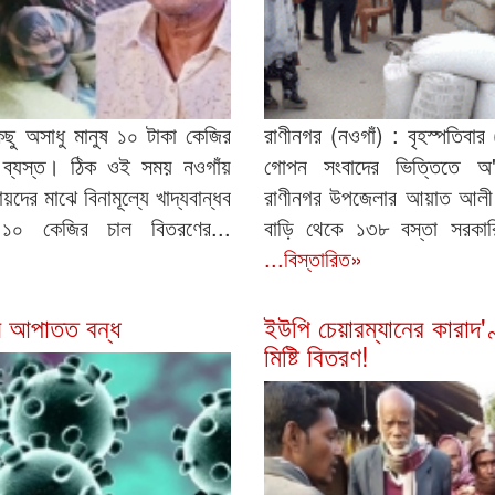
িছু অসাধু মানুষ ১০ টাকা কেজির
রাণীনগর (নওগাঁ) : বৃহস্পতিবার 
ে ব্যস্ত। ঠিক ওই সময় নওগাঁয়
গোপন সংবাদের ভিত্তিতে অ'
ের মাঝে বিনামূল্যে খাদ্যবান্ধব
রাণীনগর উপজেলার আয়াত আলী
 ১০ কেজির চাল বিতরণের...
বাড়ি থেকে ১৩৮ বস্তা সরকারি
...বিস্তারিত»
য় আপাতত বন্ধ
ইউপি চেয়ারম্যানের কারাদ'
মিষ্টি বিতরণ!