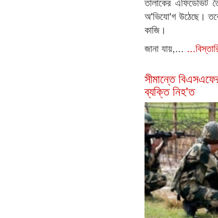
তালাকের এফিডেভিট ত
অ'ভিযো'গ উঠেছে। তবে
কাজি।
জানা যায়,...
...বিস্তা
সীমান্তে বিএসএফের 
ব্যক্তি নিহ'ত