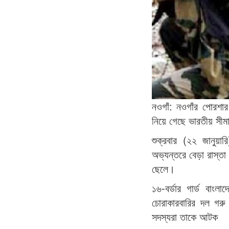
নওগাঁ: নওগাঁর পোরশা
নিয়ে গেছে ভারতীয় সীম
শুক্রবার (২২ জানুয়
অভ্যন্তরে বেড়া রাস্ত
ছেলে।
১৬-বর্ডার গার্ড বাংল
চোরাকারবারির দল গর
সদস্যরা তাকে আটক