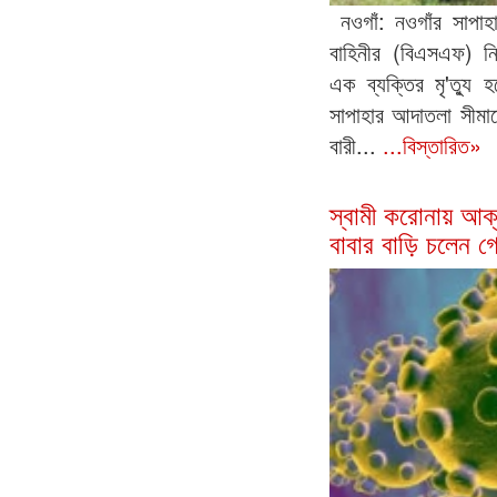
নওগাঁ: নওগাঁর সাপাহা
বাহিনীর (বিএসএফ) নির
এক ব্যক্তির মৃ'ত্যু
সাপাহার আদাতলা সীমান
বারী...
...বিস্তারিত»
স্বামী করোনায় আক্
বাবার বাড়ি চলেন গেল