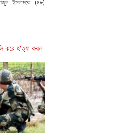
রাজুল ইসলামকে (৪৮)
লি করে হ'ত্যা করল