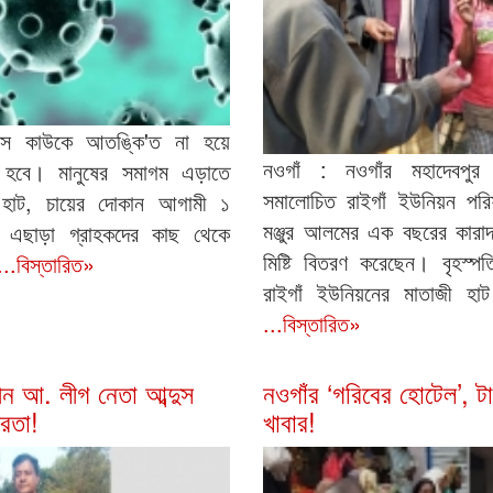
সে কাউকে আতঙ্কি'ত না হয়ে
নওগাঁ : নওগাঁর মহাদেবপু
হবে। মানুষের সমাগম এড়াতে
সমালোচিত রাইগাঁ ইউনিয়ন পরি
বড় হাট, চায়ের দোকান আগামী ১
মঞ্জুর আলমের এক বছরের কারাদ
 এছাড়া গ্রাহকদের কাছ থেকে
মিষ্টি বিতরণ করেছেন। বৃহস্পত
...বিস্তারিত»
রাইগাঁ ইউনিয়নের মাতাজী হাট
...বিস্তারিত»
ীন আ. লীগ নেতা আব্দুস
নওগাঁর ‘গরিবের হোটেল’, ট
রেতা!
খাবার!