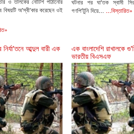
ৈরি ও তালকের নোটিশ পাঠানোর
ঘটনার পর ঘা'তক স্বামী সি
 বিষয়টি অ'স্বী'কার করেছেন ওই
গণপি'টুনি দিয়ে...
...বিস্তারিত»
রিত»
নির্যা'তনে আব্দুল বারী এক
এক বাংলাদেশি রাখালকে গু'
ভারতীয় বিএসএফ