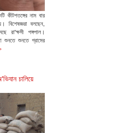
ি কীটপতঙ্গের নাম বার
য়। বিশেষজ্ঞরা বলছেন,
ে রা'ক্ষসী পঙ্গপাল।
া শুনতে শুনতে গ্রামের
»
'ভিযান চালিয়ে