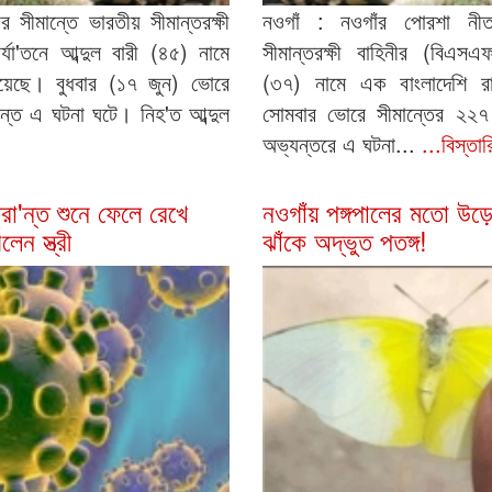
র সীমান্তে ভারতীয় সীমান্তরক্ষী
নওগাঁ : নওগাঁর পোরশা নীত
্যা'তনে আব্দুল বারী (৪৫) নামে
সীমান্তরক্ষী বাহিনীর (বিএসএ
 হয়েছে। বুধবার (১৭ জুন) ভোরে
(৩৭) নামে এক বাংলাদেশি রাখ
্তে এ ঘটনা ঘটে। নিহ'ত আব্দুল
সোমবার ভোরে সীমান্তের ২২৭ 
অভ্যন্তরে এ ঘটনা...
...বিস্তা
রা'ন্ত শুনে ফেলে রেখে
নওগাঁয় পঙ্গপালের মতো উড়
েন স্ত্রী
ঝাঁকে অদ্ভুত পতঙ্গ!