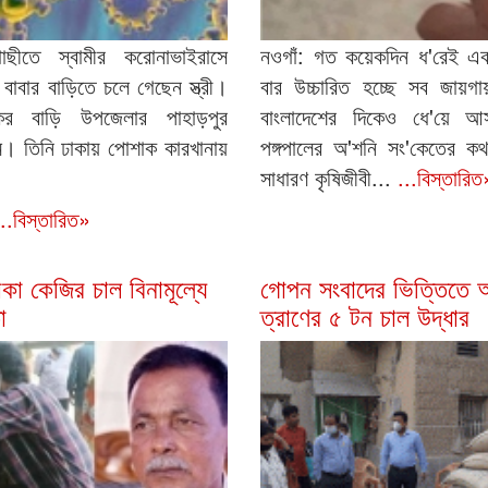
াছীতে স্বামীর করোনাভাইরাসে
নওগাঁ: গত কয়েকদিন ধ'রেই একট
বাবার বাড়িতে চলে গেছেন স্ত্রী।
বার উচ্চারিত হচ্ছে সব জায়গা
ের বাড়ি উপজেলার পাহাড়পুর
বাংলাদেশের দিকেও ধে'য়ে আসছ
ে। তিনি ঢাকায় পোশাক কারখানায়
পঙ্গপালের অ'শনি সং'কেতের কথ
সাধারণ কৃষিজীবী...
...বিস্তারিত
...বিস্তারিত»
কা কেজির চাল বিনামূল্যে
গোপন সংবাদের ভিত্তিতে অ
া
ত্রাণের ৫ টন চাল উদ্ধার