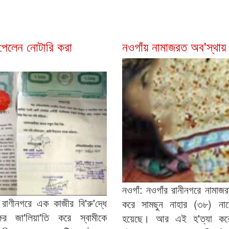
মী পেলেন নোটারি করা
নওগাঁয় নামাজরত অব'স্থায় গৃ
নওগাঁ: নওগাঁর রানীনগরে নামাজর
রাণীনগরে এক কাজীর বি'রু'দ্ধে
করে সামছুন নাহার (৩৮) নামে
ক্ষর জা'লিয়া'তি করে স্বামীকে
হয়েছে। আর এই হ'ত্যা করেছ