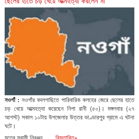
ছেলের হাতে চড় খেয়ে আত্মহত্যা করলেন মা
নওগাঁ :
নওগাঁর বদলগাছিতে পারিবারিক কলহের জেরে ছেলের হাতে
চড় খেয়ে আত্মহত্যা করেছেন নিপা রানী (৫০)। মঙ্গলবার (২৭
আগস্ট) সকাল ১০টায় উপজেলার উত্তর ভাণ্ডারপুর গ্রামে এ ঘটনা
ঘটে।
মৃতের স্বামী নিরঞ্জন...
...বিস্তারিত»