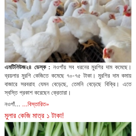
এমটিনিউজ২৪ ডেস্ক :
নওগাঁয় সব ধরনের মুরগির দাম কমেছে।
ব্রয়লার মুরগি কেজিতে কমেছে ৭০-৭৫ টাকা। মুরগির দাম কমায়
বাজারে সরবরাহ যেমন বেড়েছে, তেমনি বেড়েছে বিক্রি। এতে
স্বস্তি প্রকাশ করেছেন ক্রেতারা।
নওগাঁ...
...বিস্তারিত»
মুলার কেজি মাত্র ১ টাকা!