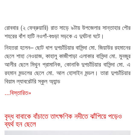
রোববার (২ ফেব্রুয়ারি) রাত সাড়ে ৯টায় উপজেলার সান্তাহার পৌর
শহরের বাঁশ হাটি নওগাঁ-বগুড়া সড়কে এ দুর্ঘটনা ঘটে।
নিহতরা হলেন– ছোট ধাপ দুপচাঁচিয়ার বাসিন্দা মো. জিয়াউর রহমানের
ছেলে শাহা নেওয়াজ, কাহালু কাজীপাড়া এলাকার বাসিন্দা মো. মুনজুর
আলীর ছেলে মিথুন প্রামানিক, কোনাকি দুপচাঁচিয়ার বাসিন্দা মো. এ
রহমান মন্ডলের ছেলে মো. আল হোসাইন মন্ডল। তারা দুপচাঁচিয়ার
বিয়াম ল্যাবরেটরি স্কুল অ্যান্ড
...বিস্তারিত»
বৃদ্ধ বাবাকে বাঁচাতে তাৎক্ষণিক নদীতে ঝাঁপিয়ে পড়েও
ব্যর্থ হন ছেলে