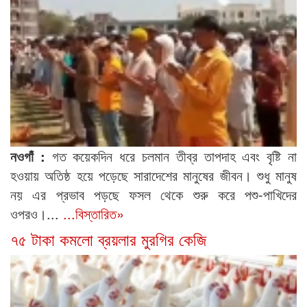
নওগাঁ :
গত কয়েকদিন ধরে চলমান তীব্র তাপদাহ এবং বৃষ্টি না
হওয়ায় অতিষ্ঠ হয়ে পড়েছে সারাদেশের মানুষের জীবন। শুধু মানুষ
নয় এর প্রভাব পড়ছে ফসল থেকে শুরু করে পশু-পাখিদের
ওপরও।...
...বিস্তারিত»
৭৫ টাকা কমলো ব্রয়লার মুরগির কেজি