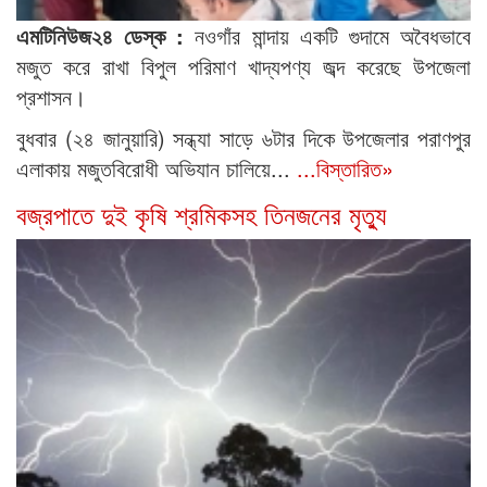
এমটিনিউজ২৪ ডেস্ক :
নওগাঁর মান্দায় একটি গুদামে অবৈধভাবে
মজুত করে রাখা বিপুল পরিমাণ খাদ্যপণ্য জব্দ করেছে উপজেলা
প্রশাসন।
বুধবার (২৪ জানুয়ারি) সন্ধ্যা সাড়ে ৬টার দিকে উপজেলার পরাণপুর
এলাকায় মজুতবিরোধী অভিযান চালিয়ে...
...বিস্তারিত»
বজ্রপাতে দুই কৃষি শ্রমিকসহ তিনজনের মৃত্যু