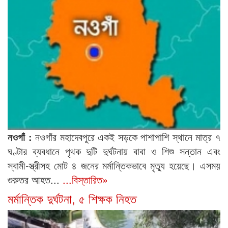
নওগাঁ :
নওগাঁর মহাদেবপুরে একই সড়কে পাশাপাশি স্থানে মাত্র ৭
ঘণ্টার ব্যবধানে পৃথক দুটি দুর্ঘটনায় বাবা ও শিশু সন্তান এবং
স্বামী-স্ত্রীসহ মোট ৪ জনের মর্মান্তিকভাবে মৃত্যু হয়েছে। এসময়
গুরুতর আহত...
...বিস্তারিত»
মর্মান্তিক দুর্ঘটনা, ৫ শিক্ষক নিহত