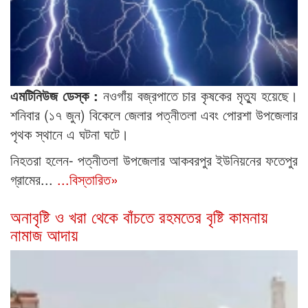
এমটিনিউজ ডেস্ক :
নওগাঁয় বজ্রপাতে চার কৃষকের মৃত্যু হয়েছে।
শনিবার (১৭ জুন) বিকেলে জেলার পত্নীতলা এবং পোরশা উপজেলার
পৃথক স্থানে এ ঘটনা ঘটে।
নিহতরা হলেন- পত্নীতলা উপজেলার আকবরপুর ইউনিয়নের ফতেপুর
গ্রামের...
...বিস্তারিত»
অনাবৃষ্টি ও খরা থেকে বাঁচতে রহমতের বৃষ্টি কামনায়
নামাজ আদায়