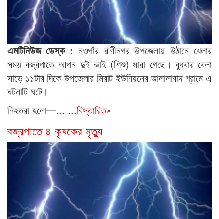
এমটিনিউজ ডেস্ক :
নওগাঁর রাণীনগর উপজেলায় উঠানে খেলার
সময় বজ্রপাতে আপন দুই ভাই (শিশু) মারা গেছে। বুধবার বেলা
সাড়ে ১১টার দিকে উপজেলার মিরাট ইউনিয়নের জালালাবাদ গ্রামে এ
ঘটনাটি ঘটে।
নিহতরা হলো—...
...বিস্তারিত»
বজ্রপাতে ৪ কৃষকের মৃত্যু