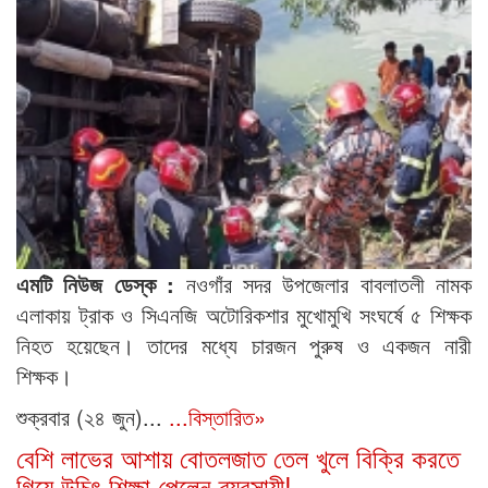
এমটি নিউজ ডেস্ক :
নওগাঁর সদর উপজেলার বাবলাতলী নামক
এলাকায় ট্রাক ও সিএনজি অটোরিকশার মুখোমুখি সংঘর্ষে ৫ শিক্ষক
নিহত হয়েছেন। তাদের মধ্যে চারজন পুরুষ ও একজন নারী
শিক্ষক।
শুক্রবার (২৪ জুন)...
...বিস্তারিত»
বেশি লাভের আশায় বোতলজাত তেল খুলে বিক্রি করতে
গিয়ে উচিৎ শিক্ষা পেলেন ব্যবসায়ী!