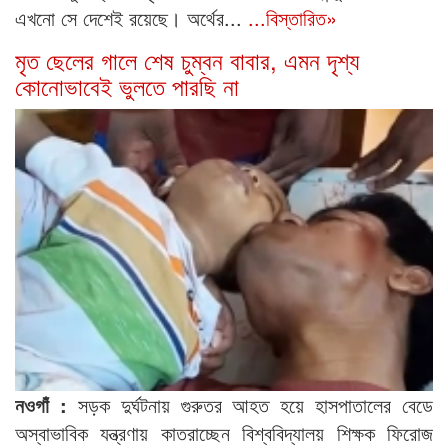
এখনো সে দেশেই রয়েছে। অর্থের...
...বিস্তারিত»
মৃত ছেলের গালে শেষ চুম্বন বাবার, এমন দৃশ্য
কোনোভাবেই ভুলতে পারছি না
নওগাঁ :
সড়ক দুর্ঘটনায় গুরুতর আহত হয়ে হাসপাতালের বেডে
অস্বাভাবিক যন্ত্রণায় কাতরাচ্ছেন বিশ্ববিদ্যালয় শিক্ষক ফিরোজ