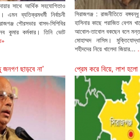
দোয়ার সাথে আর্থিক সহযোগিতাও
সিরাজগঞ্জ : রাজনীতিতে বঙ্গবন্ধু
। এমন ব্যতিক্রমধর্মী নির্বাচনী
হাসিনার কাছে পরাজিত বেগম খাল
রাজগঞ্জ পৌরসভার বাসদ-সিপিবির
আবোল-তাবোল বকছেন বলে মন্তব্য ক
 নব কুমার কর্মকার। তিনি ভোট
মোহাম্মদ নাসিম। মুক্তিযোদ্ধা
িত»
শহীদদের নিয়ে খালেদা জিয়ার...
.
তু জনগণ ছাড়বে না’
প্রেম করে বিয়ে, লাশ হলো 