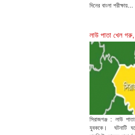
দিনের বাংলা পরীক্ষায়...
লাউ পাতা খেল গরু,
সিরাজগঞ্জ : লাউ পা
যুবককে। ঘটনাটি ঘটে