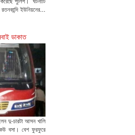
করেছে পুলিশ। ঘটনাটি
রতনকান্দি ইউনিয়নের...
 সবাই ডাকাত
লেন দু-চারটা আসন খালি
েউ বসা। বেশ ফুরফুরে