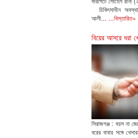
মারপিটে সোহেল রানা (
চিকিৎসাধীন অবস্থা
আলী...
...বিস্তারিত»
বিয়ের আসরে ধরা 
সিরাজগঞ্জ : বয়স না জ
বরের বাবার সঙ্গে খে