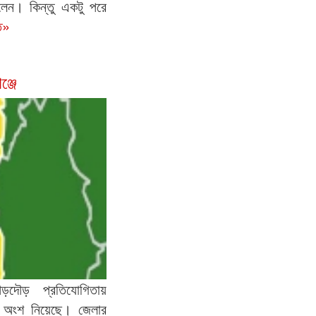
েন। কিন্তু একটু পরে
িত»
্জে
ৌড়দৌড় প্রতিযোগিতায়
া অংশ নিয়েছে। জেলার