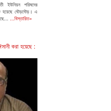
গাঁতী ইউনিয়ন পরিষদের
 শুরু হয়েছে ঘৌড়দৌড়। এ
ছে...
...বিস্তারিত»
ঈমানী করা হয়েছে :