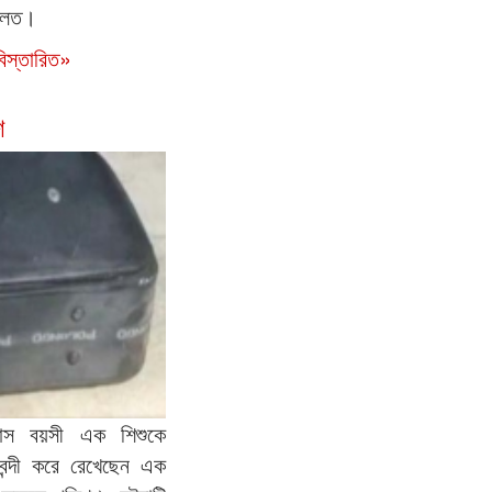
দালত।
বিস্তারিত»
শ
 মাস বয়সী এক শিশুকে
সবন্দী করে রেখেছেন এক