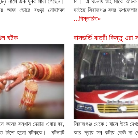
২৮) নামে এক যুবক মারা গেছেন।
মা। এ ঘটনায় ওই মাকে আটক 
য় আজ ভোরে বগুড়া মোহাম্মদ
ঘটেছে সিরাজগঞ্জ সদর উপজেলার 
...বিস্তারিত»
খেল ঘটক
বাসভর্তি যাত্রী কিন্তু ওরা
েনে কনের সন্ধান দেয়ায় এবার বর,
সিরাজগঞ্জ থেকে : বাসে উঠে দেখ
সারত দিতে হলো ঘটককে। ঘটনাটি
আর প্রায় সব কটায় কেউ না ক