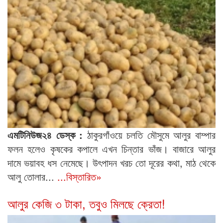
এমটিনিউজ২৪ ডেস্ক :
ঠাকুরগাঁওয়ে চলতি মৌসুমে আলুর বাম্পার
ফলন হলেও কৃষকের কপালে এখন চিন্তার ভাঁজ। বাজারে আলুর
দামে ভয়াবহ ধস নেমেছে। উৎপাদন খরচ তো দূরের কথা, মাঠ থেকে
আলু তোলার...
...বিস্তারিত»
আলুর কেজি ৩ টাকা, তবুও মিলছে ক্রেতা!