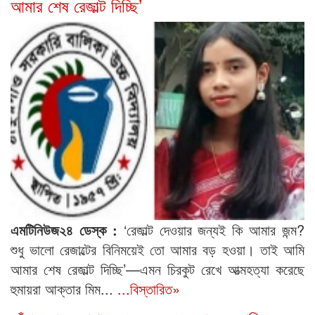
আমার শেষ রেজাল্ট দিচ্ছি’
এমটিনিউজ২৪ ডেস্ক :
‘রেজাল্ট দেওয়ার জন্যই কি আমার জন্ম?
শুধু ভালো রেজাল্টের বিনিময়েই তো আমার বড় হওয়া। তাই আমি
আমার শেষ রেজাল্ট দিচ্ছি’—এমন চিরকুট রেখে আত্মহত্যা করেছে
হুমায়রা আক্তার মিম...
...বিস্তারিত»