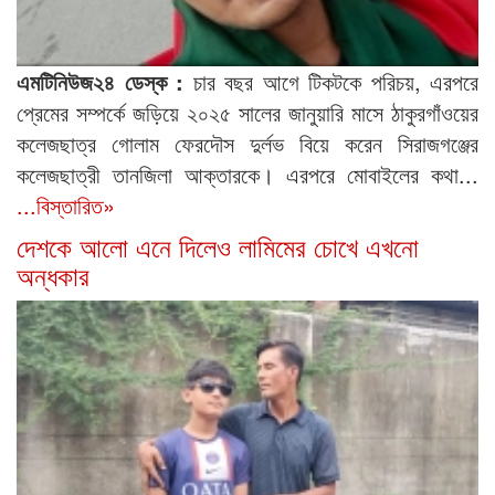
এমটিনিউজ২৪ ডেস্ক :
চার বছর আগে টিকটকে পরিচয়, এরপরে
প্রেমের সম্পর্কে জড়িয়ে ২০২৫ সালের জানুয়ারি মাসে ঠাকুরগাঁওয়ের
কলেজছাত্র গোলাম ফেরদৌস দুর্লভ বিয়ে করেন সিরাজগঞ্জের
কলেজছাত্রী তানজিলা আক্তারকে। এরপরে মোবাইলের কথা...
...বিস্তারিত»
দেশকে আলো এনে দিলেও লামিমের চোখে এখনো
অন্ধকার