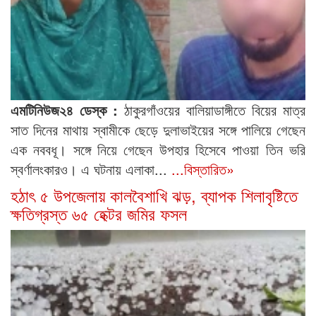
এমটিনিউজ২৪ ডেস্ক :
ঠাকুরগাঁওয়ের বালিয়াডাঙ্গীতে বিয়ের মাত্র
সাত দিনের মাথায় স্বামীকে ছেড়ে দুলাভাইয়ের সঙ্গে পালিয়ে গেছেন
এক নববধূ। সঙ্গে নিয়ে গেছেন উপহার হিসেবে পাওয়া তিন ভরি
স্বর্ণালংকারও। এ ঘটনায় এলাকা...
...বিস্তারিত»
হঠাৎ ৫ উপজেলায় কালবৈশাখি ঝড়, ব্যাপক শিলাবৃষ্টিতে
ক্ষতিগ্রস্ত ৬৫ হেক্টর জমির ফসল