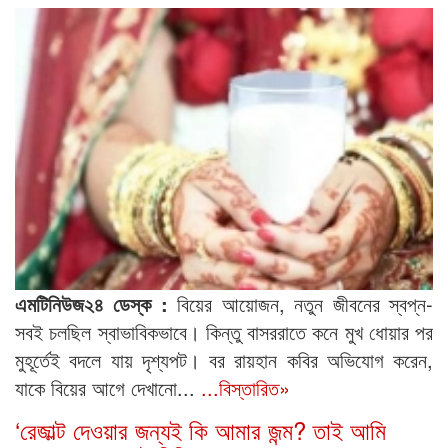
এমটিনিউজ২৪ ডেস্ক :
বিয়ের আয়োজন, নতুন জীবনের স্বপ্ন-
সবই চলছিল স্বাভাবিকভাবে। কিন্তু বাসররাতে কনে মুখ ধোয়ার পর
মুহূর্তেই বদলে যায় দৃশ্যপট। বর রায়হান কবির অভিযোগ করেন,
যাকে বিয়ের আগে দেখানো...
...বিস্তারিত»
‘রেজাল্ট দেওয়ার জন্যই কি আমার জন্ম? তাই আমি