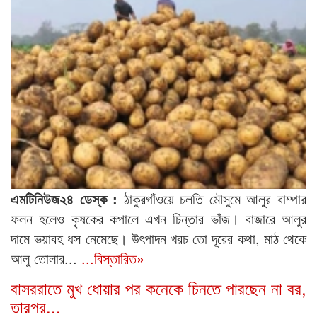
এমটিনিউজ২৪ ডেস্ক :
ঠাকুরগাঁওয়ে চলতি মৌসুমে আলুর বাম্পার
ফলন হলেও কৃষকের কপালে এখন চিন্তার ভাঁজ। বাজারে আলুর
দামে ভয়াবহ ধস নেমেছে। উৎপাদন খরচ তো দূরের কথা, মাঠ থেকে
আলু তোলার...
...বিস্তারিত»
বাসররাতে মুখ ধোয়ার পর কনেকে চিনতে পারছেন না বর,
তারপর...