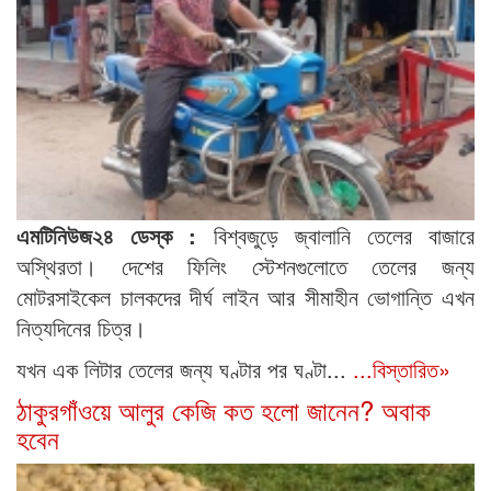
এমটিনিউজ২৪ ডেস্ক :
বিশ্বজুড়ে জ্বালানি তেলের বাজারে
অস্থিরতা। দেশের ফিলিং স্টেশনগুলোতে তেলের জন্য
মোটরসাইকেল চালকদের দীর্ঘ লাইন আর সীমাহীন ভোগান্তি এখন
নিত্যদিনের চিত্র।
যখন এক লিটার তেলের জন্য ঘণ্টার পর ঘণ্টা...
...বিস্তারিত»
ঠাকুরগাঁওয়ে আলুর কেজি কত হলো জানেন? অবাক
হবেন