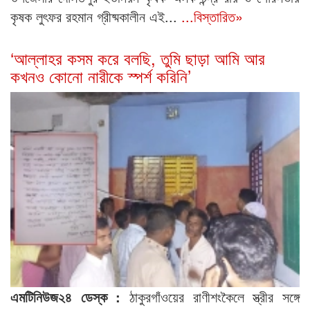
কৃষক লুৎফর রহমান গ্রীষ্মকালীন এই...
...বিস্তারিত»
‘আল্লাহর কসম করে বলছি, তুমি ছাড়া আমি আর
কখনও কোনো নারীকে স্পর্শ করিনি’
এমটিনিউজ২৪ ডেস্ক :
ঠাকুরগাঁওয়ের রাণীশংকৈলে স্ত্রীর সঙ্গে