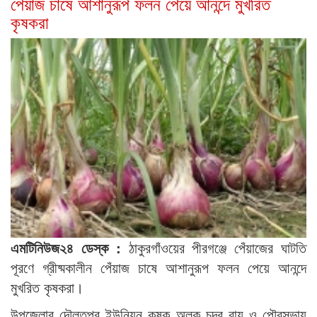
পেঁয়াজ চাষে আশানুরূপ ফলন পেয়ে আনন্দে মুখরিত
কৃষকরা
এমটিনিউজ২৪ ডেস্ক :
ঠাকুরগাঁওয়ের পীরগঞ্জে পেঁয়াজের ঘাটতি
পূরণে গ্রীষ্মকালীন পেঁয়াজ চাষে আশানুরূপ ফলন পেয়ে আনন্দে
মুখরিত কৃষকরা।
উপজেলার দৌলতপুর ইউনিয়ন কৃষক অলক চন্দ্র রায় ও পৌরসভায়