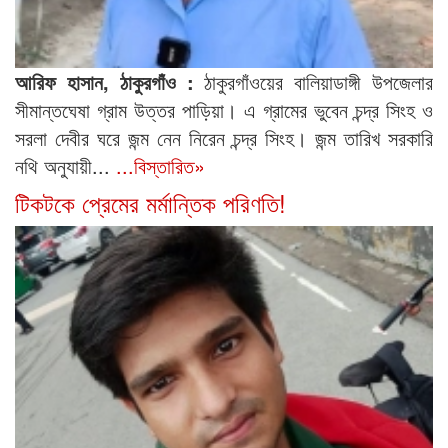
আরিফ হাসান, ঠাকুরগাঁও :
ঠাকুরগাঁওয়ের বালিয়াডাঙ্গী উপজেলার
সীমান্তঘেষা গ্রাম উত্তর পাড়িয়া। এ গ্রামের ভুবেন চন্দ্র সিংহ ও
সরলা দেবীর ঘরে জন্ম নেন নিরেন চন্দ্র সিংহ। জন্ম তারিখ সরকারি
নথি অনুযায়ী...
...বিস্তারিত»
টিকটকে প্রেমের মর্মান্তিক পরিণতি!