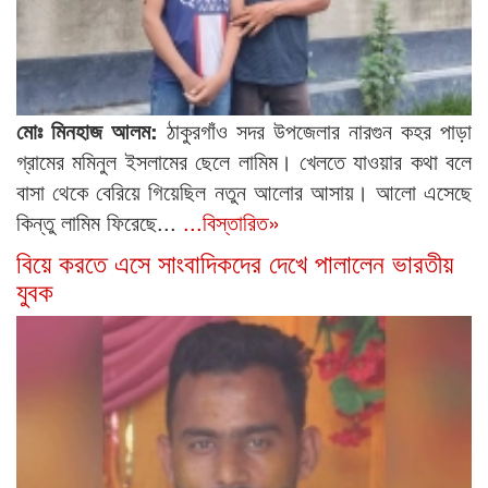
মোঃ মিনহাজ আলম:
ঠাকুরগাঁও সদর উপজেলার নারগুন কহর পাড়া
গ্রামের মমিনুল ইসলামের ছেলে লামিম। খেলতে যাওয়ার কথা বলে
বাসা থেকে বেরিয়ে গিয়েছিল নতুন আলোর আসায়। আলো এসেছে
কিন্তু লামিম ফিরেছে...
...বিস্তারিত»
বিয়ে করতে এসে সাংবাদিকদের দেখে পালালেন ভারতীয়
যুবক