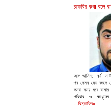
চাকরির কথা বলে ব
আল-আমিন: নর্থ সাউথ
পর কেমন যেন বদলে 
লম্বা সময় ধরে বাসার 
পরিবার ও বন্ধুদের
...বিস্তারিত»