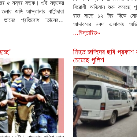
পুরের ৫ নম্বর সড়ক। ওই সড়কের
বিরোধী অভিযান শুরু করেছে পু
তলার জঙ্গি আস্তানার বাসিন্দারা
রাত সাড়ে ১২ টার দিকে মোহ
 তাদের প্রতিরোধ ‘তাসের...
আদাবরের নবদা এলাকায় অভি
...বিস্তারিত»
চ্ছে’
নিহত জঙ্গিদের ছবি প্রকাশ
চেয়েছে পুলিশ
 প্রায় ১২টা। রাস্তায় পুলিশ আর