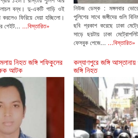
নিউজ ডেস্ক : মঙ্গলবার ভোরে
চলাচল বন্ধ। দু-একটি গাড়ি ওই
পুলিশের সাথে জঙ্গীদের গুলি বিন
টা করলেও ফিরিয়ে দেয়া হচ্ছিলো।
ছবি প্রকাশ করেছে ঢাকা মেট্র
ির গেইট...
...বিস্তারিত»
সাড়ে ছয়টায় ঢাকা মেট্রোপলি
ফেসবুক পেজে...
...বিস্তারিত»
 হামলায় নিহত জঙ্গি শফিকুলের
কল্যাণপুরে জঙ্গি আস্তানা
ক্ষক আটক
জঙ্গি নিহত