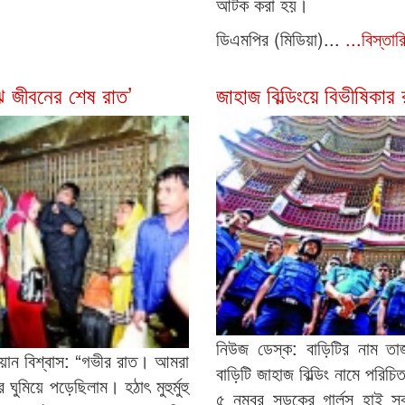
আটক করা হয়।
ডিএমপির (মিডিয়া)...
...বিস্তা
ঝি জীবনের শেষ রাত’
জাহাজ বিল্ডিংয়ে বিভীষিকার 
নিউজ ডেস্ক: বাড়িটির নাম তা
ান বিশ্বাস: “গভীর রাত। আমরা
বাড়িটি জাহাজ বিল্ডিং নামে পরিচ
ুমিয়ে পড়েছিলাম। হঠাৎ মুহুর্মুহু
৫ নম্বর সড়কের গার্লস হাই স্