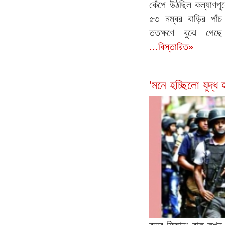
কেঁপে উঠছিল কল্যাণ
৫৩ নম্বর বাড়ির পাঁচ 
ততক্ষণে বুঝে গেছে
...বিস্তারিত»
‘মনে হচ্ছিলো যুদ্ধ হ
রুদ্র মিজান: রাত তখন