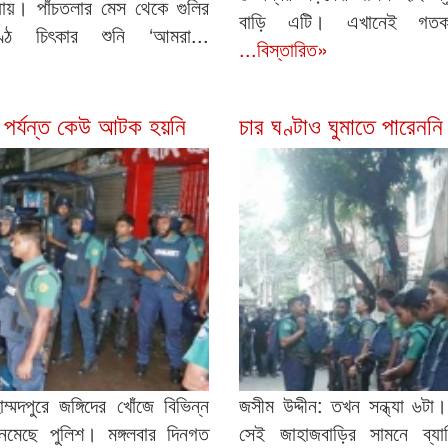
 যায়। পাঁচতলার মেস থেকে গুলির
বাড়ি এটি। এখানেই গতকাল 
ে চিৎকার শুনি ‘আমরা...
...বিস্তারিত»
 পর্যন্ত কেউ আটক হয়নি
চার ঘণ্টাও ঘুমাতে পারেননি
্মদপুরে জঙ্গিদের খোঁজে বিভিন্ন
জসীম উদ্দীন: তখন সন্ধ্যা ৬ট
নেমেছে পুলিশ। মঙ্গলবার দিনগত
সেই জাহাজবাড়ির সামনে ব্যার