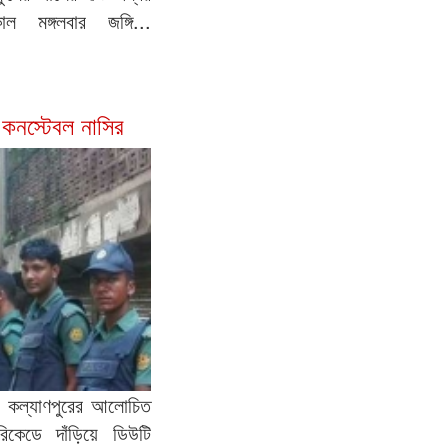
মঙ্গলবার জঙ্গি...
 কনস্টেবল নাসির
া। কল্যাণপুরের আলোচিত
িকেডে দাঁড়িয়ে ডিউটি