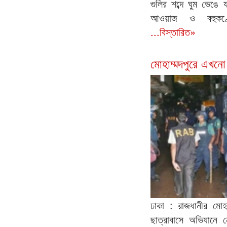
গুলির শব্দে ঘুম ভেঙে
আওয়াজ ও বহুকণ্ঠ
...বিস্তারিত»
মোহাম্মদপুরে এখনো
ঢাকা : রাজধানীর মোহাম
ছাত্রাবাসে অভিযানে 