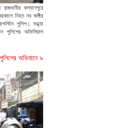
 রাজধানীর কল্যাণপুরে
িময়কালে নিহত নয় জঙ্গীর
োপলিটন পুলিশ। সন্ধ্যা
টন পুলিশের অফিসিয়াল
য় পুলিশের অভিযানে ৯