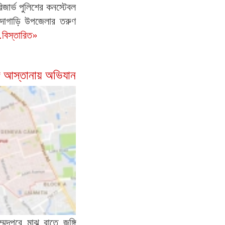
জার্ভ পুলিশের কনস্টেবল
োদাগাড়ি উপজেলার তরুণ
.বিস্তারিত»
্গি আস্তানায় অভিযান
মদপুরে মাঝ রাতে জঙ্গি