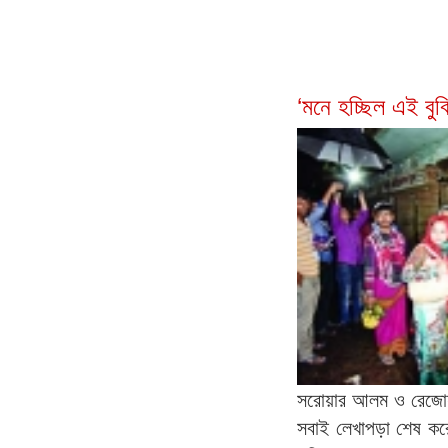
‘মনে হচ্ছিল এই বু
সরোয়ার আলম ও রেজোয়
সবাই লেখাপড়া শেষ করে ঘ