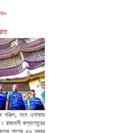
রিত»
রাত
জ মঞ্জিল, তবে এলাকায়
িত। রাজধানী কল্যাণপুরের
কুলের পাশের ৫৩ নম্বর