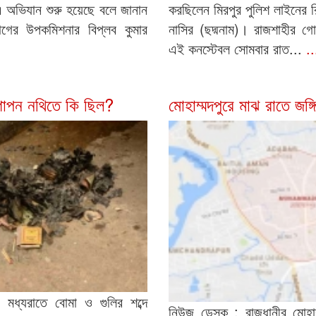
 অভিযান শুরু হয়েছে বলে জানান
করছিলেন মিরপুর পুলিশ লাইনের রি
াগের উপকমিশনার বিপ্লব কুমার
নাসির (ছদ্মনাম)। রাজশাহীর গ
এই কনস্টেবল সোমবার রাত...
..
গোপন নথিতে কি ছিল?
মোহাম্মদপুরে মাঝ রাতে জঙ
মধ্যরাতে বোমা ও গুলির শব্দে
নিউজ ডেস্ক : রাজধানীর মোহাম্