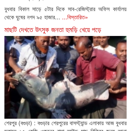
বুধবার বিকাল সাড়ে ৫টার দিকে সাব-রেজিস্ট্রার অফিস কার্যালয়
থেকে ঘুষের নগদ ৯৫ হাজার...
...বিস্তারিত»
মাছটি দেখতে উৎসুক জনতা হুমড়ি খেয়ে পড়ে
শেরপুর (বগুড়া) : বগুড়ার শেরপুরের বাসস্ট্যান্ড এলাকায় আজ বুধবার
সকালে ৬৫ কেজি ওজনের বাঘা আইড় মাছ বিক্রির জন্য আনা