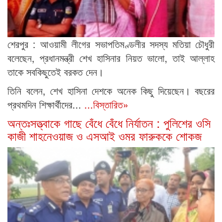
শেরপুর : আওয়ামী লীগের সভাপতিমণ্ডলীর সদস্য মতিয়া চৌধুরী
বলেছেন, প্রধানমন্ত্রী শেখ হাসিনার নিয়ত ভালো, তাই আল্লাহ
তাকে সবকিছুতেই বরকত দেন।
তিনি বলেন, শেখ হাসিনা দেশকে অনেক কিছু দিয়েছেন। বছরের
প্রথমদিন শিক্ষার্থীদের...
...বিস্তারিত»
অন্তঃসত্ত্বাকে গাছে বেঁধে বেঁধে নির্যাতন : পুলিশের ওসি
কাজী শাহনেওয়াজ ও এসআই ওমর ফারুককে শোকজ