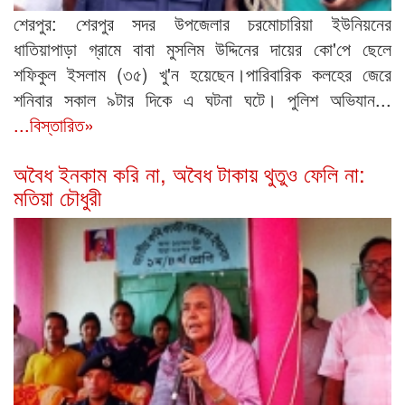
শেরপুর: শেরপুর সদর উপজেলার চরমোচারিয়া ইউনিয়নের
ধাতিয়াপাড়া গ্রামে বাবা মুসলিম উদ্দিনের দায়ের কো'পে ছেলে
শফিকুল ইসলাম (৩৫) খু'ন হয়েছেন।পারিবারিক কলহের জেরে
শনিবার সকাল ৯টার দিকে এ ঘটনা ঘটে। পুলিশ অভিযান...
...বিস্তারিত»
অবৈধ ইনকাম করি না, অবৈধ টাকায় থুতুও ফেলি না:
মতিয়া চৌধুরী