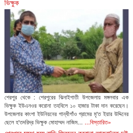
ভিক্ষুক
শেরপুর থেকে : শেরপুরের ঝিনাইগাতী উপজেলায় মঙ্গলবার এক
ভিক্ষুক ইউএনওর করোনা তহবিলে ১০ হাজার টাকা দান করেছেন।
উপজেলার কাংশা ইউনিয়নের গান্ধীগাঁও গ্রামের মৃ'ত ইয়ার উদ্দিনের
ছেলে হ'তদরিদ্র ভিক্ষুক মোহাম্মদ নাজিম...
...বিস্তারিত»
শেরপুরে সুস্থ হয়ে বাড়ি ফিরলেন করোনা আক্রা'ন্ত দুই