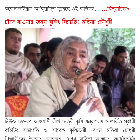
করোনাভাইরাস আ'ক্রা'ন্ত সন্দেহে ওই বাড়িসহ...
...বিস্তারিত»
চাঁদে যাওয়ার জন্য বুকিং দিয়েছি: মতিয়া চৌধুরী
নিউজ ডেস্ক: আওয়ামী লীগ নেত্রী কৃষি মন্ত্রণালয় সম্পর্কিত স্থায়ী
কমিটির সভাপতি ও সাবেক কৃষিমন্ত্রী বেগম মতিয়া চৌধুরী
শিক্ষার্থীদের উদ্দেশে বলেছেন, ‘শেখ হাসিনা আকাশে স্যাটেলাইট