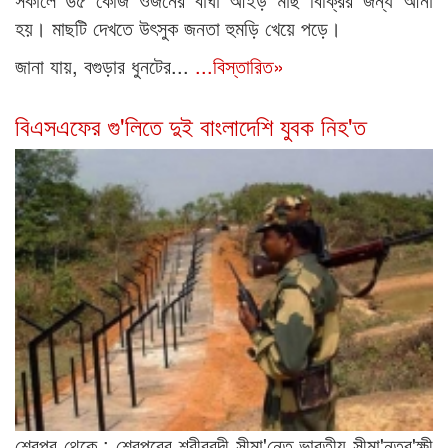
হয়। মাছটি দেখতে উৎসুক জনতা হুমড়ি খেয়ে পড়ে।
জানা যায়, বগুড়ার ধুনটের...
...বিস্তারিত»
বিএসএফের গু'লিতে দুই বাংলাদেশি যুবক নিহ'ত
শেরপুর থেকে : শেরপুরের শ্রীবরদী সীমা'ন্তে ভারতীয় সীমা'ন্তর'ক্ষী