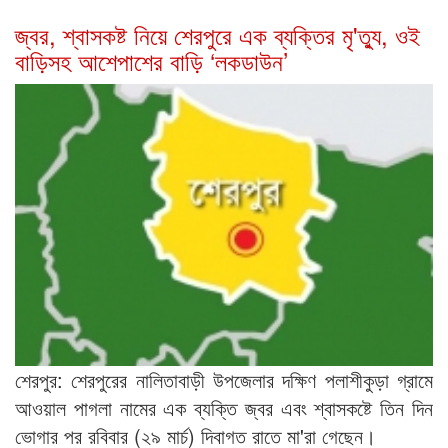
জ্বর, শ্বাসকষ্ট নিয়ে শেরপুরে এক ব্যক্তির মৃ'ত্যু, ওই
বাড়িসহ আশেপাশের বাড়ি ‘লকডাউন’
শেরপুর: শেরপুরের নালিতাবাড়ী উপজেলার দক্ষিণ পলাশীকুড়া গ্রামে
আওয়াল পাগলা নামের এক ব্যক্তি জ্বর এবং শ্বাসকষ্টে তিন দিন
ভোগার পর রবিবার (২৯ মার্চ) দিবাগত রাতে মা'রা গেছেন।