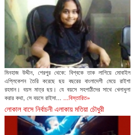
মিনহাজ উদ্দীন, শেরপুর থেকে: বিশ্বকে তাক লাগিয়ে মোবাইল
এপ্লিকেশন তৈরি করেছে ছয় বছরের বাংলাদেশী মেয়ে রাইশা
রহমান। বয়স মাত্র ছয়। যে বয়সে সহপাঠীদের সাথে খেলাধুলা
করার কথা, সে বয়সে রাইসা...
...বিস্তারিত»
লোকাল বাসে নির্বাচনী এলাকায় মতিয়া চৌধুরী