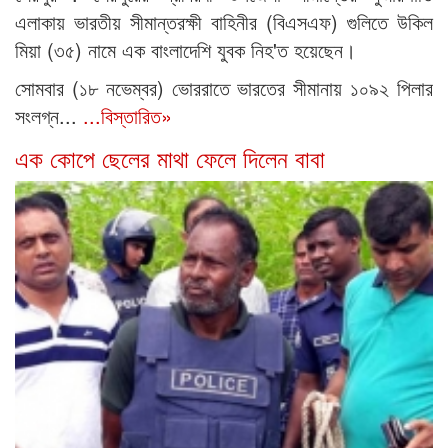
এলাকায় ভারতীয় সীমান্তরক্ষী বাহিনীর (বিএসএফ) গুলিতে উকিল
মিয়া (৩৫) নামে এক বাংলাদেশি যুবক নিহ'ত হয়েছেন।
সোমবার (১৮ নভেম্বর) ভোররাতে ভারতের সীমানায় ১০৯২ পিলার
সংলগ্ন...
...বিস্তারিত»
এক কোপে ছেলের মাথা ফেলে দিলেন বাবা