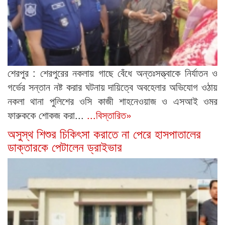
শেরপুর : শেরপুরের নকলায় গাছে বেঁধে অন্তঃসত্ত্বাকে নির্যাতন ও
গর্ভের সন্তান নষ্ট করার ঘটনায় দায়িত্বে অবহেলার অভিযোগ ওঠায়
নকলা থানা পুলিশের ওসি কাজী শাহনেওয়াজ ও এসআই ওমর
ফারুককে শোকজ করা...
...বিস্তারিত»
অসুস্থ শিশুর চিকিৎসা করাতে না পেরে হাসপাতালের
ডাক্তারকে পেটালেন ড্রাইভার