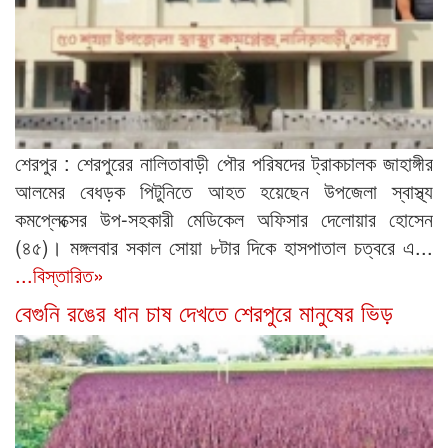
শেরপুর : শেরপুরের নালিতাবাড়ী পৌর পরিষদের ট্রাকচালক জাহাঙ্গীর
আলমের বেধড়ক পিটুনিতে আহত হয়েছেন উপজেলা স্বাস্থ্য
কমপ্লেক্সের উপ-সহকারী মেডিকেল অফিসার দেলোয়ার হোসেন
(৪৫)। মঙ্গলবার সকাল সোয়া ৮টার দিকে হাসপাতাল চত্বরে এ...
...বিস্তারিত»
বেগুনি রঙের ধান চাষ দেখতে শেরপুরে মানুষের ভিড়