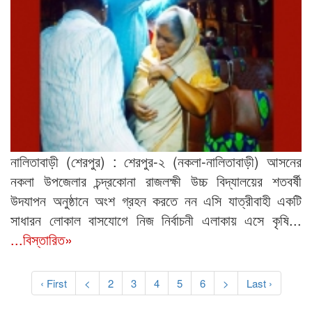
নালিতাবাড়ী (শেরপুর) : শেরপুর-২ (নকলা-নালিতাবাড়ী) আসনের
নকলা উপজেলার চন্দ্রকোনা রাজলক্ষী উচ্চ বিদ্যালয়ের শতবর্ষী
উদযাপন অনুষ্ঠানে অংশ গ্রহন করতে নন এসি যাত্রীবাহী একটি
সাধারন লোকাল বাসযোগে নিজ নির্বাচনী এলাকায় এসে কৃষি...
...বিস্তারিত»
‹ First
<
2
3
4
5
6
>
Last ›