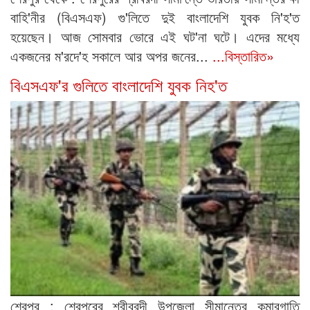
বাহি'নীর (বিএসএফ) গু'লিতে দুই বাংলাদেশি যুবক নি'হ'ত
হয়েছেন। আজ সোমবার ভোরে এই ঘট'না ঘটে। এদের মধ্যে
একজনের ম'রদে'হ সকালে আর অপর জনের...
...বিস্তারিত»
বিএসএফ'র গুলিতে বাংলাদেশি যুবক নিহ'ত
শেরপুর : শেরপুরের শ্রীবরদী উপজেলা সীমান্তের কুমারগাতি