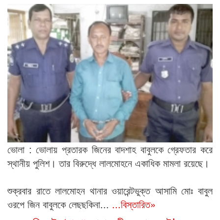
ভোলা : ভোলায় প্রতারক জিনের বাদশাহ বাবুলকে গ্রেফতার করে
স্থানীয় পুলিশ। তার বিরুদ্ধে লালমোহনে একাধিক মামলা রয়েছে।
শুক্রবার রাতে লালমোহন থানার ওয়ারেন্টভুক্ত আসামি মোঃ বাবুল
ওরপে জিন বাবুলকে লেছছকিনা...
...বিস্তারিত»