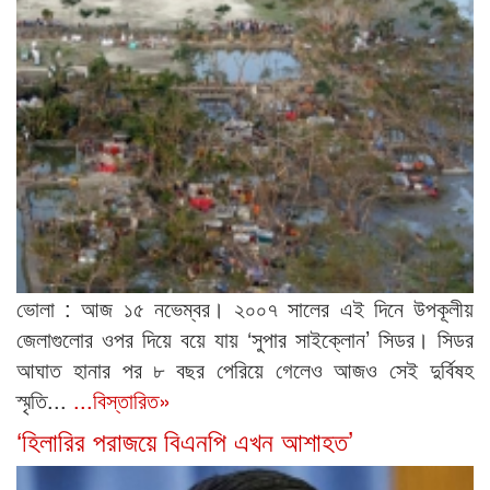
ভোলা : আজ ১৫ নভেম্বর। ২০০৭ সালের এই দিনে উপকূলীয়
জেলাগুলোর ওপর দিয়ে বয়ে যায় ‘সুপার সাইক্লোন’ সিডর। সিডর
আঘাত হানার পর ৮ বছর পেরিয়ে গেলেও আজও সেই দুর্বিষহ
স্মৃতি...
...বিস্তারিত»
‘হিলারির পরাজয়ে বিএনপি এখন আশাহত’