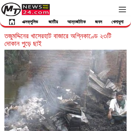
এক্সক্লুসিভ
জাতীয়
আন্তর্জাতিক
জবস
খেলাধুলা
তজুমদ্দিনের খাসেরহাট বাজারে অগ্নিকাণ্ডে ২৩টি
দোকান পুড়ে ছাই