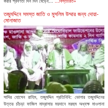
করার প্রবণতা দিন দিন বেড়েই...
...বিস্তারিত»
তজুমদ্দিনে সমস্ত জাতি ও মুসলিম উম্মার জন্য দোয়া-
মোনাজাত
সাদির হোসেন রাহিম, তজুমদ্দিন প্রতিনিধি: ভোলার তজুমদ্দিনের
উত্তর চাঁচড়া ফাজিল মাদ্রাসার ময়দানে মরহুম অধ্যক্ষ মাওলানা