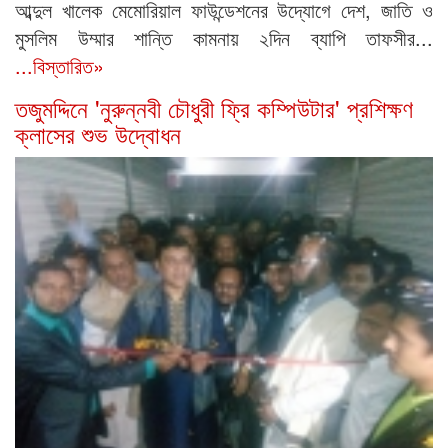
আব্দুল খালেক মেমোরিয়াল ফাউন্ডেশনের উদ্যোগে দেশ, জাতি ও
মুসলিম উম্মার শান্তি কামনায় ২দিন ব্যাপি তাফসীর...
...বিস্তারিত»
তজুমদ্দিনে 'নুরুন্নবী চৌধুরী ফ্রি কম্পিউটার' প্রশিক্ষণ
ক্লাসের শুভ উদ্বোধন