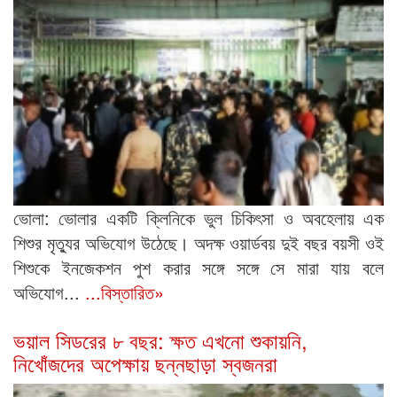
ভোলা: ভোলার একটি ক্লিনিকে ভুল চিকিৎসা ও অবহেলায় এক
শিশুর মৃত্যুর অভিযোগ উঠেছে। অদক্ষ ওয়ার্ডবয় দুই বছর বয়সী ওই
শিশুকে ইনজেকশন পুশ করার সঙ্গে সঙ্গে সে মারা যায় বলে
অভিযোগ...
...বিস্তারিত»
ভয়াল সিডরের ৮ বছর: ক্ষত এখনো শুকায়নি,
নিখোঁজদের অপেক্ষায় ছন্নছাড়া স্বজনরা