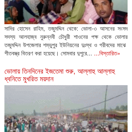
সাদির হোসেন রাহিম, তজুমদ্দিন থেকে: ভোলা-৩ আসনের সংসদ
সদস্য আলহাজ্ব নুরুন্নবী চৌধুরী শাওনের পক্ষ থেকে ভোলার
তজুমদ্দিন উপজেলার শম্ভুপুর ইউনিয়নের দুঃস্থ ও গরীবদের মাঝে
শীতবস্ত্র বিতরণ করা হয়েছে। সোমবার দুপুরে...
...বিস্তারিত»
ভোলায় তিনদিনের ইজতেমা শুরু, আল্লাহু আল্লাহু
ধ্বনিতে মুখরিত ময়দান