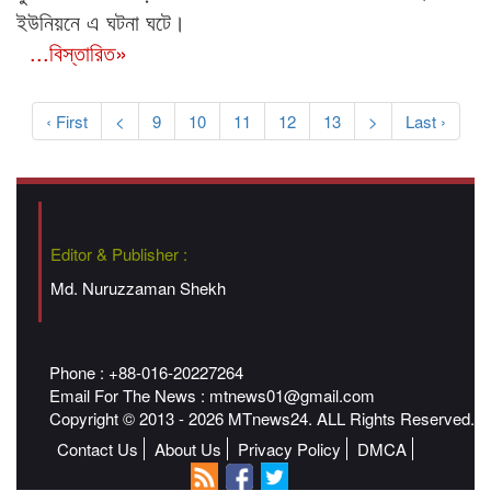
ইউনিয়নে এ ঘটনা ঘটে।
...বিস্তারিত»
‹ First
<
9
10
11
12
13
>
Last ›
Editor & Publisher :
Md. Nuruzzaman Shekh
Phone : +88-016-20227264
Email For The News :
mtnews01@gmail.com
Copyright © 2013 - 2026 MTnews24. ALL Rights Reserved.
Contact Us
About Us
Privacy Policy
DMCA