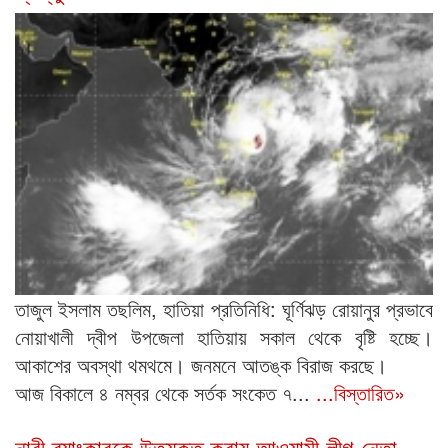
তাজুল ইসলাম তছলিম, হাতিয়া প্রতিনিধি: ঘূর্ণিঝড় রোয়ানুর প্রভাবে
নোয়াখালী দ্বীপ উপজেলা হাতিয়ায় সকাল থেকে বৃষ্টি হচ্ছে।
আকাশের অবস্থা থমথমে। জনমনে আতঙ্ক বিরাজ করছে।
আজ বিকালে ৪ নম্বর থেকে সর্তক সংকেত ৭...
...বিস্তারিত»
নারী ব্যাংকারকে উত্ত্যক্ত করায় আওয়ামী লীগ নেতা