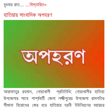
বুধবার রাত...
...বিস্তারিত»
হাতিয়ায় সাংবাদিক অপহরণ
আরাফাতুর রহমান, নোয়াখালী প্রতিনিধি: নোয়াখালীর হাতিয়া
উপজেলার সাথে পার্শ্ববর্তী জেলা লক্ষ্মীপুরের উপজেলা রামগতির
সীমানা বিরোধের জের ধরে হাতিয়ার হরনী ইউনিয়নের বয়ারচর