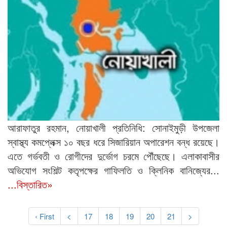
আরাফাতুর রহমান, নোয়াখালী প্রতিনিধি: সোনাইমুড়ী উপজেলা
স্বাস্থ্য কমপ্লেক্স ১০ বছর ধরে সিজারিয়ান অপারেশন বন্ধ রয়েছে।
এতে গর্ভবতী ও রোগীদের দুর্ভোগ চরমে পৌঁছেছে। এলাকাবাসীর
অভিযোগ সংশিল্ট কতৃপক্ষের গাফিলতি ও ক্লিনিক বানিজ্যের...
...বিস্তারিত»
‹ First
<
17
18
19
20
21
>