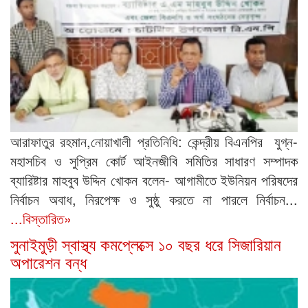
আরাফাতুর রহমান,নোয়াখালী প্রতিনিধি: কেন্দ্রীয় বিএনপির যুগ্ন-
মহাসচিব ও সুপ্রিম কোর্ট আইনজীবি সমিতির সাধারণ সম্পাদক
ব্যারিষ্টার মাহবুব উদ্দিন খোকন বলেন- আগামীতে ইউনিয়ন পরিষদের
নির্বাচন অবাধ, নিরপেক্ষ ও সুষ্ঠু করতে না পারলে নির্বাচন...
...বিস্তারিত»
সুনাইমুড়ী স্বাস্থ্য কমপ্লেক্সে ১০ বছর ধরে সিজারিয়ান
অপারেশন বন্ধ