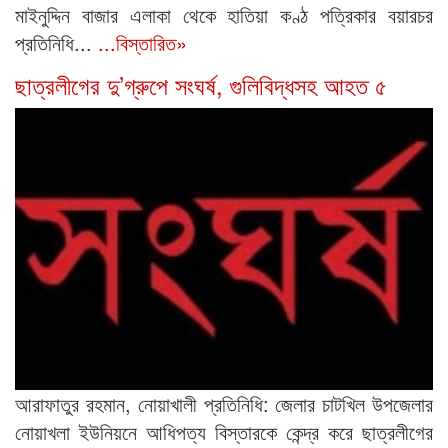
মাইনুদ্দিন বাজার এলাকা থেকে হাতিয়া কণ্ঠ পত্রিকার বয়ারচর
প্রতিনিধি...
...বিস্তারিত»
ছাত্রলীগের দু’গ্রুপে সংঘর্ষ, গুলিবিদ্ধসহ আহত ৫
আরাফাতুর রহমান, নোয়াখালী প্রতিনিধি: জেলার চাটখিল উপজেলার
নোয়াখলা ইউনিয়নে আধিপত্য বিস্তারকে কেন্দ্র করে ছাত্রলীগের