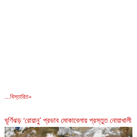
...বিস্তারিত»
ঘূর্ণিঝড় ‘রোয়ানু’ প্রভাব মোকাবেলায় প্রস্তুত নোয়াখালী