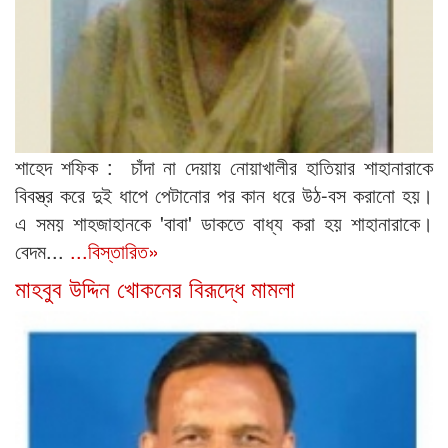
শাহেদ শফিক : চাঁদা না দেয়ায় নোয়াখালীর হাতিয়ার শাহানারাকে
বিবস্ত্র করে দুই ধাপে পেটানোর পর কান ধরে উঠ-বস করানো হয়।
এ সময় শাহজাহানকে 'বাবা' ডাকতে বাধ্য করা হয় শাহানারাকে।
বেদম...
...বিস্তারিত»
মাহবুব উদ্দিন খোকনের বিরূদ্ধে মামলা