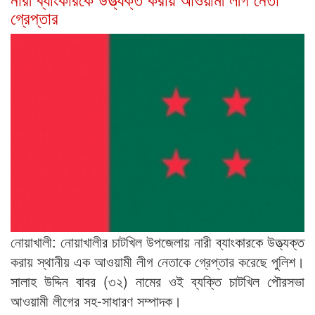
গ্রেপ্তার
নোয়াখালী: নোয়াখালীর চাটখিল উপজেলায় নারী ব্যাংকারকে উত্ত্যক্ত
করায় স্থানীয় এক আওয়ামী লীগ নেতাকে গ্রেপ্তার করেছে পুলিশ।
সালাহ উদ্দিন বাবর (৩২) নামের ওই ব্যক্তি চাটখিল পৌরসভা
আওয়ামী লীগের সহ-সাধারণ সম্পাদক।