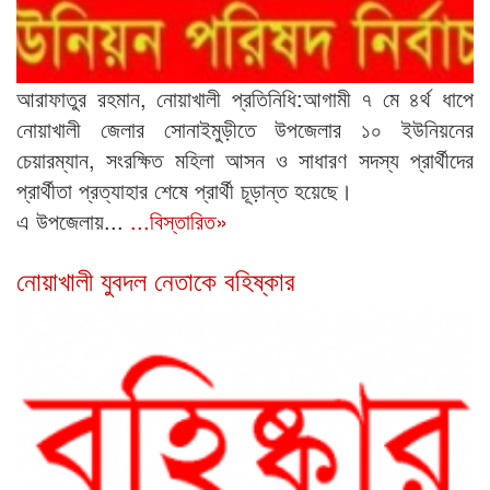
আরাফাতুর রহমান, নোয়াখালী প্রতিনিধি:আগামী ৭ মে ৪র্থ ধাপে
নোয়াখালী জেলার সোনাইমুড়ীতে উপজেলার ১০ ইউনিয়নের
চেয়ারম্যান, সংরক্ষিত মহিলা আসন ও সাধারণ সদস্য প্রার্থীদের
প্রার্থীতা প্রত্যাহার শেষে প্রার্থী চূড়ান্ত হয়েছে।
এ উপজেলায়...
...বিস্তারিত»
নোয়াখালী যুবদল নেতাকে বহিষ্কার