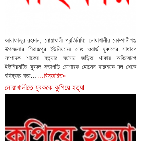
আরাফাতুর রহমান, নোয়াখালী প্রতিনিধি: নোয়াখালীর কোম্পানীগঞ্জ
উপজেলার সিরাজপুর ইউনিয়নের ৫নং ওয়ার্ড যুবদলের সাধারণ
সম্পাদক শাকের হত্যার ঘটনায় জড়িত থাকার অভিযোগে
ইউনিয়নটির যুবদল সভাপতি মোশারফ হোসেন হারুনকে দল থেকে
বহিষ্কার করা...
...বিস্তারিত»
নোয়াখালীতে যুবককে কুপিয়ে হত্যা