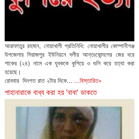
আরাফাতুর রহমান, নোয়াখালী প্রতিনিধি: নোয়াখালীর কোম্পানীগঞ্জ
উপজেলার সিরাজপুর ইউনিয়নে দলীয় আন্তঃকোন্দলের জের ধরে
শাকের (২৪) নামে এক যুবককে কুপিয়ে ও গুলি করে হত্যা করা
হয়েছে।
রোববার দিনগত রাত ২টার দিকে...
...বিস্তারিত»
শাহানারাকে বাধ্য করা হয় 'বাবা' ডাকতে