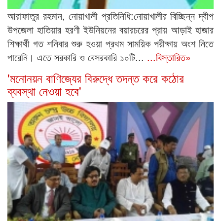
আরাফাতুর রহমান, নোয়াখালী প্রতিনিধি:নোয়াখালীর বিচ্ছিন্ন দ্বীপ
উপজেলা হাতিয়ার হরণী ইউনিয়নের বয়ারচরের প্রায় আড়াই হাজার
শিক্ষার্থী গত শনিবার শুরু হওয়া প্রথম সাময়িক পরীক্ষায় অংশ নিতে
পারেনি। এতে সরকারি ও বেসরকারি ১০টি...
...বিস্তারিত»
'মনোনয়ন বাণিজ্যের বিরুদ্ধে তদন্ত করে কঠোর
ব্যবস্থা নেওয়া হবে'